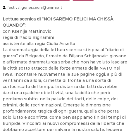
i
M
festival.generazioni@unimib.it
U
S
Lettura scenica di “NOI SAREMO FELICI MA CHISSÀ
i
t
QUANDO”:
e
con Ksenija Martinovic
s
regia di Paolo Bignamini
assistente alla regia Giulia Asselta
La drammaturgia della lettura scenica si ispira al “diario di
guerra” da Belgrado, firmato da Biljana Srbljanovic, giovane
e affermata drammaturga serba che non ha voluto lasciare
la città sotto attacco dalle forze armate della NATO nel
1999. Incontrare nuovamente le sue pagine oggi, a più di
vent’anni da allora, ci mette di fronte a una sorta di
cortocircuito del tempo: la distanza dai fatti dovrebbe
darci una qualche obiettività, una lucidità che però
perdiamo subito, nella palude dei torti, delle colpe, dei
crimini, delle recriminazioni. Emerge la dimensione
profondamente tragica di ogni guerra, quella che porta
solo lutto e sconfitta, come ben sappiamo fin dai tempi di
Euripide. Vincolati ai nuovi compromessi della libertà che
dobbiamo accettare per salvare la nostra salute, leggere