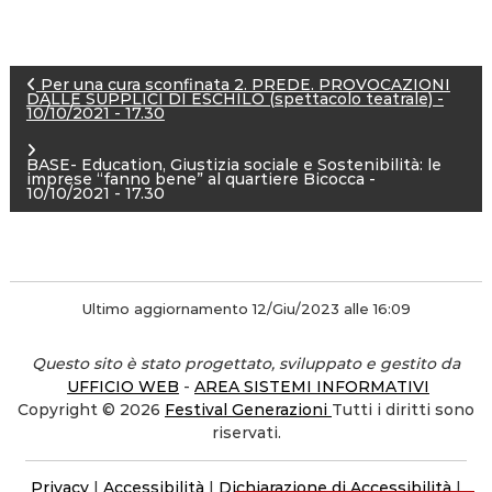
N
Per una cura sconfinata 2. PREDE. PROVOCAZIONI
DALLE SUPPLICI DI ESCHILO (spettacolo teatrale) -
10/10/2021 - 17.30
a
BASE- Education, Giustizia sociale e Sostenibilità: le
v
imprese “fanno bene” al quartiere Bicocca -
10/10/2021 - 17.30
i
g
Ultimo aggiornamento 12/Giu/2023 alle 16:09
a
Questo sito è stato progettato, sviluppato e gestito da
z
UFFICIO WEB
-
AREA SISTEMI INFORMATIVI
Copyright © 2026
Festival Generazioni
Tutti i diritti sono
i
riservati.
o
Privacy
|
Accessibilità
|
Dichiarazione di Accessibilità
|