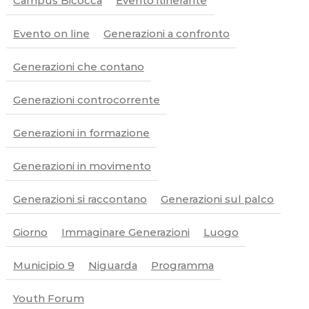
Campus Bicocca
Evento itinerante
i
M
U
Evento on line
Generazioni a confronto
S
i
t
Generazioni che contano
e
s
Generazioni controcorrente
Generazioni in formazione
Generazioni in movimento
Generazioni si raccontano
Generazioni sul palco
Giorno
Immaginare Generazioni
Luogo
Municipio 9
Niguarda
Programma
Youth Forum