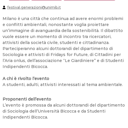
i
M
festival.generazioni@unimib.it
U
S
Milano è una città che continua ad avere enormi problemi
i
t
e conflitti ambientali, nonostante voglia proiettare
e
un’immagine di avanguardia della sostenibilità. Il dibattito
s
vuole essere un momento di incontro tra ricercatori,
attivisti della società civile, studenti e cittadinanza.
Parteciperanno alcuni dottorandi del dipartimento di
Sociologia e attivisti di Fridays for Future, di Cittadini per
l’Aria onlus, dell’associazione “Le Giardiniere” e di Studenti
Indipendenti Bicocca.
A chi è rivolto l’evento
A studenti, adulti, attivisti interessati al tema ambientale.
Proponenti dell’evento
L’evento è promossa da alcuni dottorandi del dipartimento
di Sociologia dell’Università Bicocca e da Studenti
Indipendenti Bicocca.