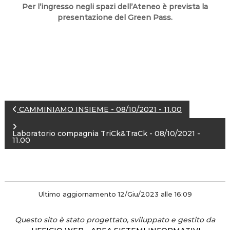
Per l’ingresso negli spazi dell’Ateneo è prevista la
presentazione del Green Pass.
N
CAMMINIAMO INSIEME - 08/10/2021 - 11.00
a
Laboratorio compagnia TriCk&TraCk - 08/10/2021 -
11.00
v
i
Ultimo aggiornamento 12/Giu/2023 alle 16:09
g
Questo sito è stato progettato, sviluppato e gestito da
a