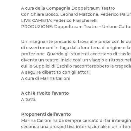
D
W
A cura della Compagnia Doppeltraum Teatro
P
Con Chiara Bosco, Leonard Mazzone, Federico Palu
M
LIVE CAMERA: Federico Frascherelli
U
PRODUZIONE: Doppeltraum Teatro – Unione Cultural
S
i
Un insegnante precario si trova alle prese con le cla
t
di esseri umani in fuga dalla loro terra di origine e 
e
protezione. Quando gli studenti accettano di trasform
s
diventa un teatro: inizia così un viaggio a ritroso n
cui le Supplici di Eschilo racconterebbero la tragedia 
A seguire dibattito con gli attori
A cura di Marina Calloni
A chi è rivolto l’evento
A tutti.
Proponenti dell’evento
Marina Calloni ha da sempre cercato di far interagir
secondo una prospettiva internazionale e un interesse