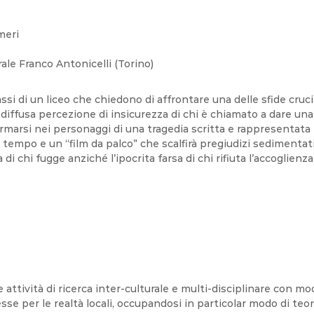
meri
e Franco Antonicelli (Torino)
ssi di un liceo che chiedono di affrontare una delle sfide cruci
la diffusa percezione di insicurezza di chi è chiamato a dare una
arsi nei personaggi di una tragedia scritta e rappresentata nel
el tempo e un “film da palco” che scalfirà pregiudizi sedimentat
di chi fugge anziché l’ipocrita farsa di chi rifiuta l’accoglienza 
e attività di ricerca inter-culturale e multi-disciplinare con 
 per le realtà locali, occupandosi in particolar modo di teoria 